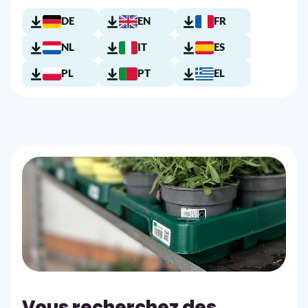
DE
EN
FR
NL
IT
ES
PL
PT
EL
Vous recherchez des