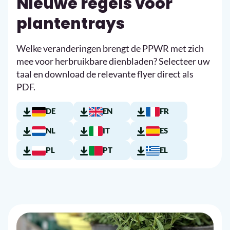
Nieuwe regels voor
plantentrays
Welke veranderingen brengt de PPWR met zich
mee voor herbruikbare dienbladen? Selecteer uw
taal en download de relevante flyer direct als
PDF.
DE
EN
FR
NL
IT
ES
PL
PT
EL