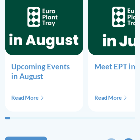
Upcoming Events
Meet EPT in 
in August
Read More
Read More