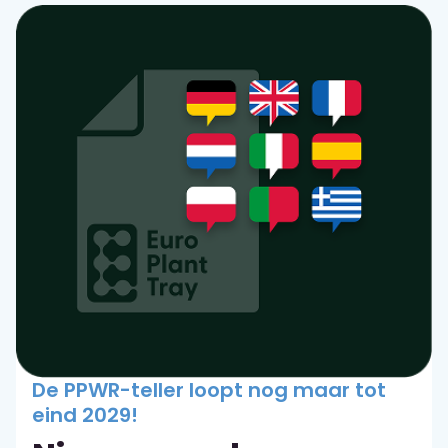
De PPWR-teller loopt nog maar tot
eind 2029!