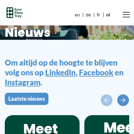
en
de
fr
nl
Nieuws
Om altijd op de hoogte te blijven
volg ons op
LinkedIn
,
Facebook
en
Instagram
.
Laatste nieuws