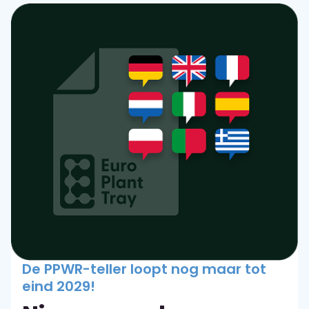
De PPWR-teller loopt nog maar tot
eind 2029!