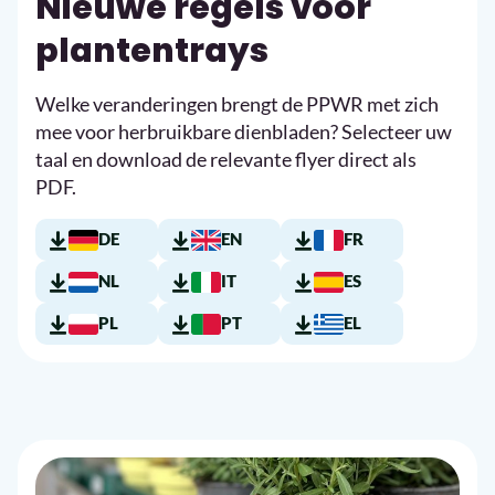
Nieuwe regels voor
plantentrays
Welke veranderingen brengt de PPWR met zich
mee voor herbruikbare dienbladen? Selecteer uw
taal en download de relevante flyer direct als
PDF.
DE
EN
FR
NL
IT
ES
PL
PT
EL