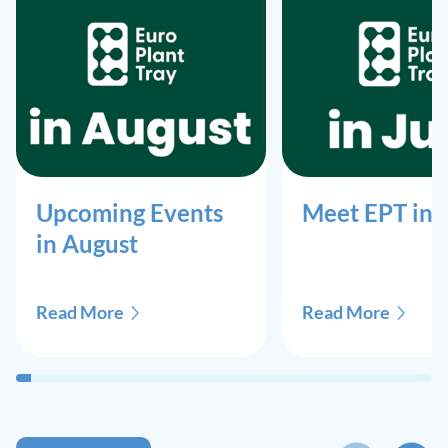
Upcoming Events
Meet EPT in 
in August
Read More
Read More