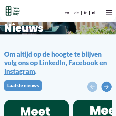
en
de
fr
nl
Nieuws
Om altijd op de hoogte te blijven
volg ons op
LinkedIn
,
Facebook
en
Instagram
.
Laatste nieuws