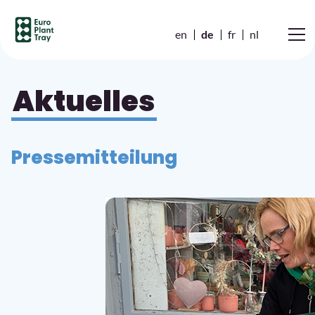
en
de
fr
nl
Aktuelles
Pressemitteilung