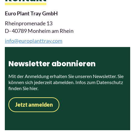
laden Sie den passenden Flyer direkt als PDF
herunter.
DE
EN
FR
NL
IT
ES
PL
PT
EL
Kontakt
Euro Plant Tray GmbH
Rheinpromenade 13
D- 40789 Monheim am Rhein