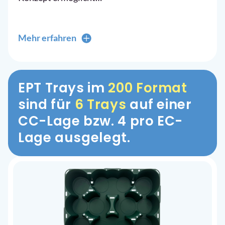
Mehr erfahren
EPT Trays im
200 Format
sind für
6 Trays
auf einer
CC-Lage bzw. 4 pro EC-
Lage ausgelegt.