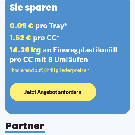
Sie sparen
0.09 €
pro Tray*
1.62 €
pro CC*
14.26 kg
an Einwegplastikmüll
pro CC mit
8
Umläufen
*basierend auf
Mitgliederpreisen
Jetzt Angebot anfordern
Partner