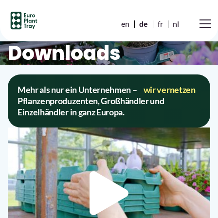
en
de
fr
nl
Downloads
Mehr als nur ein Unternehmen –
wir vernetzen
Pflanzenproduzenten, Großhändler und
Einzelhändler in ganz Europa.