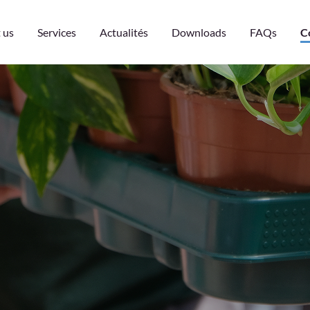
 us
Services
Actualités
Downloads
FAQs
C