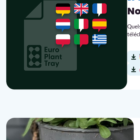
No
Quels
téléc