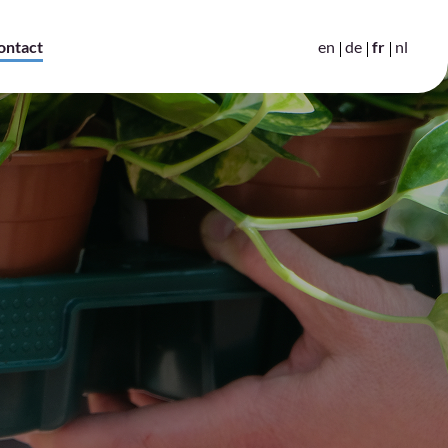
en
de
fr
nl
ontact