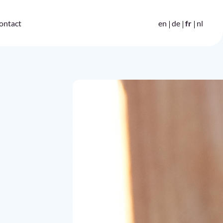
en
de
fr
nl
ontact