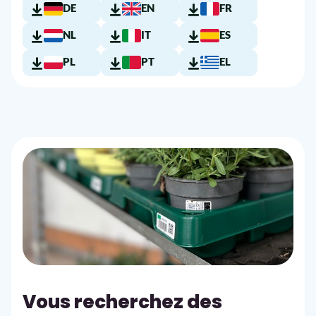
DE
EN
FR
NL
IT
ES
PL
PT
EL
Vous recherchez des